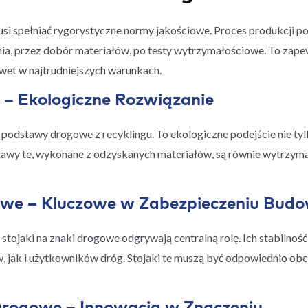
si spełniać rygorystyczne normy jakościowe. Proces produkcji 
ia, przez dobór materiałów, po testy wytrzymałościowe. To zape
wet w najtrudniejszych warunkach.
 – Ekologiczne Rozwiązanie
odstawy drogowe z recyklingu. To ekologiczne podejście nie tyl
stawy te, wykonane z odzyskanych materiałów, są równie wytrzymał
owe – Kluczowe w Zabezpieczeniu Bud
tojaki na znaki drogowe odgrywają centralną rolę. Ich stabilność
jak i użytkowników dróg. Stojaki te muszą być odpowiednio ob
ogowe – Innowacja w Znaczeniu